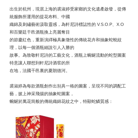
出生於杭州，現居上海的裘淑婷受家鄉的文化遺產啟發，從傳
統服飾所運用的提花布料、中國
織錦及刺繡藝術汲取靈感，為軒尼詩標誌性的 V.S.O.P、X.O
和百樂廷干邑酒瓶換上亮麗奪目
的節慶紅色，重新演繹極具象徵性的傳統花卉和抽象蛇蛻紋
理，以每一個酒瓶細說引人入勝的
故事。為致敬軒尼詩的工藝文化，酒瓶上蜿蜒流動的蛇型圖案
特意讓人聯想到軒尼詩酒窖的所
在地，法國干邑裏的夏朗德河。
裘淑婷為每款酒瓶創作出别具一格的圖案，呈現不同的調配工
藝，披上神采飛揚的抽象蛇圖案，
蜿蜒於萬花筒般的傳統織錦花紋之中，特顯蛇鱗質感：