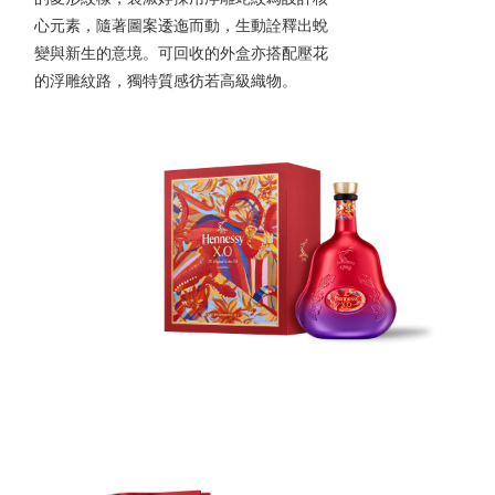
心元素，隨著圖案逶迤而動，生動詮釋出蛻
變與新生的意境。可回收的外盒亦搭配壓花
的浮雕紋路，獨特質感彷若高級織物。