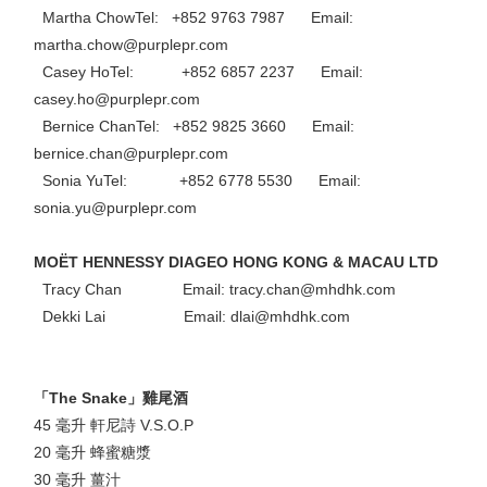
Martha ChowTel: +852 9763 7987 Email:
martha.chow@purplepr.com
Casey HoTel: +852 6857 2237 Email:
casey.ho@purplepr.com
Bernice ChanTel: +852 9825 3660 Email:
bernice.chan@purplepr.com
Sonia YuTel: +852 6778 5530 Email:
sonia.yu@purplepr.com
MOËT HENNESSY DIAGEO HONG KONG & MACAU LTD
Tracy Chan Email: tracy.chan@mhdhk.com
Dekki Lai Email: dlai@mhdhk.com
「The Snake」雞尾酒
45 毫升 軒尼詩 V.S.O.P
20 毫升 蜂蜜糖漿
30 毫升 薑汁