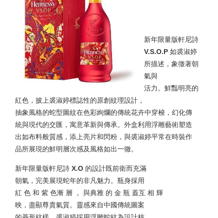
新年限量版軒尼詩
V.S.O.P
如裘淑婷
所描述，象徵著朝
氣與
活力。鮮豔明亮的
紅色，披上裘淑婷標誌性的原創紋理設計，
抽象風格的蛇型圖紋在色彩絢爛的傳統花卉中穿梭，幻化傳
統與現代的交匯，寓意革新與傳承。外盒利用浮雕藝術塑造
出如布料般質感，添上亮片和閃粉，與裘淑婷平常在時裝作
品所展現的鮮明層次感及風格如出一徹。
新年限量版軒尼詩
X.O
的設計既前衛而充滿
朝氣，完美展現蛇年的非凡魅力。瓶身採用
紅 色 和 紫 色漸 層 ， 與典雅 的 金 瓶 蓋互 相 輝
映，盡顯尊貴氣質。靈感來自中國傳統圖案
的菱形紋樣，裘淑婷採用浮雕蛇紋為設計核