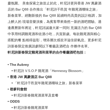
慶氛圍。 美食探索之旅豈止於此，軒尼詩更與香港 JW 萬豪酒
店的 Bar Q88 合作推出「軒尼詩干邑賀 年雞尾酒嚐味之旅」
新春菜單。經翻新後的 Bar Q88 延續時尚高貴的設計格調，加
上醉人的 現場音樂演奏，為賓客帶來煥然一新的酒吧體驗。適
逢農曆新年將近，軒尼詩誠邀大家一同到 充滿活力的 Bar Q88
中享用特調雞尾酒和佐酒小吃，共賀新歲。每款雞尾酒與精心
搭配的餐 點相得益彰，增添層次感並洋溢佳節氣息。更多軒尼
詩新春限定推廣請參閱以下餐廳及酒吧合 作夥伴名單。
軒尼詩新春限定雞尾酒和菜單的合作餐廳酒吧包括：
•
The Aubrey
• 軒尼詩 V.S.O.P 雞尾酒「Hennessy Blossom」
•
香港 JW 萬豪酒店 Bar Q88
• 「軒尼詩干邑賀年雞尾酒嚐味之旅」新春菜單
•
都爹利會館
• 軒尼詩新春雞尾酒菜單及套餐
•
ODDS
• 軒尼詩新春雞尾酒菜單