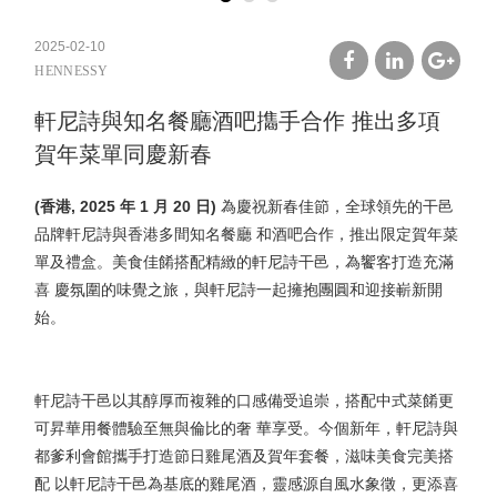
2025-02-10
HENNESSY
facebook
linkedin
google
軒尼詩與知名餐廳酒吧㩦手合作 推出多項
plus
賀年菜單同慶新春
(香港, 2025 年 1 月 20 日)
為慶祝新春佳節，全球領先的干邑
品牌軒尼詩與香港多間知名餐廳 和酒吧合作，推出限定賀年菜
單及禮盒。美食佳餚搭配精緻的軒尼詩干邑，為饗客打造充滿
喜 慶氛圍的味覺之旅，與軒尼詩一起擁抱團圓和迎接嶄新開
始。
軒尼詩干邑以其醇厚而複雜的口感備受追崇，搭配中式菜餚更
可昇華用餐體驗至無與倫比的奢 華享受。今個新年，軒尼詩與
都爹利會館攜手打造節日雞尾酒及賀年套餐，滋味美食完美搭
配 以軒尼詩干邑為基底的雞尾酒，靈感源自風水象徵，更添喜