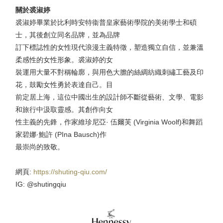
關於裘淑婷
裘淑婷畢業於比利時安特衞普皇家藝術學院的美術學士和碩
士，其後創立同名品牌，並為品牌
訂下標誌性的女性現代浪漫主義特徵，塑造獨立自信，並兼溫
柔感性的女性形象。裘淑婷的女
裝運用大量不對稱輪廓，與用色大膽的絲綢紡織刺繡工藝及印
花，鼓勵女性勇於表達自己。目
前定居上海，這位中國出生的設計師不斷從藝術、文學、電影
和旅行中汲取靈感。其創作向女
性主義的先鋒，作家維珍尼亞· 伍爾芙 (Virginia Woolf)和舞蹈
家碧娜·鮑許 (PIna Bausch)作
最崇尚的致敬。
網頁:
https://shuting-qiu.com/
IG: @shutingqiu