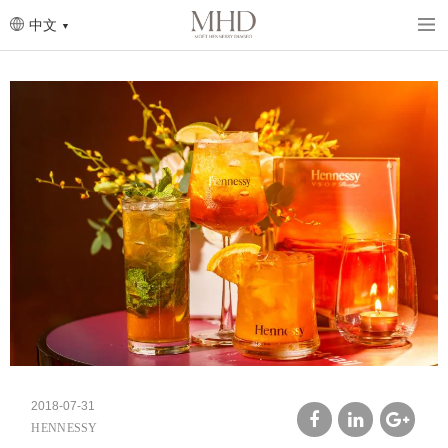
Skip
to
中文
main
content
2018-07-31
HENNESSY