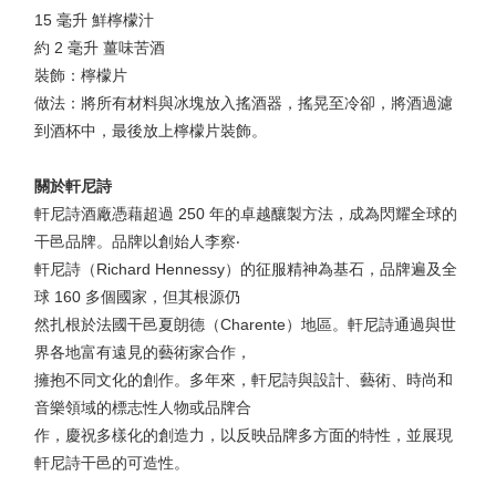
15 毫升 鮮檸檬汁
約 2 毫升 薑味苦酒
裝飾：檸檬片
做法：將所有材料與冰塊放入搖酒器，搖晃至冷卻，將酒過濾
到酒杯中，最後放上檸檬片裝飾。
關於軒尼詩
軒尼詩酒廠憑藉超過 250 年的卓越釀製方法，成為閃耀全球的
干邑品牌。品牌以創始人李察‧
軒尼詩（Richard Hennessy）的征服精神為基石，品牌遍及全
球 160 多個國家，但其根源仍
然扎根於法國干邑夏朗德（Charente）地區。軒尼詩通過與世
界各地富有遠見的藝術家合作，
擁抱不同文化的創作。多年來，軒尼詩與設計、藝術、時尚和
音樂領域的標志性人物或品牌合
作，慶祝多樣化的創造力，以反映品牌多方面的特性，並展現
軒尼詩干邑的可造性。