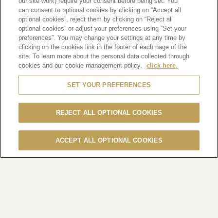
our site work) require your consent before being set. You
蔔糕或年糕，象徵富饒與繁榮，節 日送禮或自用珍藏最適合不
can consent to optional cookies by clicking on “Accept all
optional cookies”, reject them by clicking on “Reject all
過。
optional cookies” or adjust your preferences using “Set your
preferences”. You may change your settings at any time by
軒尼詩蛇年限量版現已於各大酒類零售商有售，在指定零售酒
clicking on the cookies link in the footer of each page of the
site. To learn more about the personal data collected through
窖每購買一瓶軒尼詩蛇年限量版 均可獲得軒尼詩蛇年限定筷子
cookies and our cookie management policy,
click here.
或杯墊套裝乙份。消費滿港幣 3,000 元或以上則附贈軒尼詩蛇
梯 棋乙份，為新春佳節增添節慶喜悅。
SET YOUR PREFERENCES
軒尼詩誠邀大家一同喜迎新年，感受絕妙口感與傳統文化的交
REJECT ALL OPTIONAL COOKIES
融，於節慶聚會舉杯祝賀充滿豐 盛與繁榮的新一年。
ACCEPT ALL OPTIONAL COOKIES
詳情請瀏覽軒尼詩的官方網頁：
http://hk.hennessy.com
。
附錄：
軒尼詩新春限定雞尾酒和菜單的推廣詳情：
香港區
•
The Aubrey
• 軒尼詩 V.S.O.P 雞尾酒「Hennessy Blossom」
• 每杯港幣 170 元