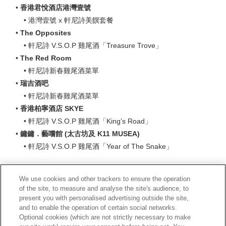
•
香港君悅酒店港灣壹號
• 港灣壹號 x 軒尼詩美饌套餐
•
The Opposites
• 軒尼詩 V.S.O.P 雞尾酒「Treasure Trove」
•
The Red Room
• 軒尼詩新春雞尾酒菜單
•
瑞吉酒吧
• 軒尼詩新春雞尾酒菜單
•
香港柏寧酒店 SKYE
• 軒尼詩 V.S.O.P 雞尾酒「King’s Road」
•
鏞鏞．藝嚐館 (太古坊及 K11 MUSEA)
• 軒尼詩 V.S.O.P 雞尾酒「Year of The Snake」
We use cookies and other trackers to ensure the operation
除用餐體驗外，軒尼詩干邑同樣是親朋聚會派對必備的絕佳珍
of the site, to measure and analyse the site's audience, to
釀。軒尼詩與都爹利會館和香港 JW 萬豪酒店中菜廳萬豪金殿
present you with personalised advertising outside the site,
and to enable the operation of certain social networks.
精心呈獻蛇年禮盒，展現出傳統與創新的完美融合。禮盒包含
Optional cookies (which are not strictly necessary to make
新 年限量版軒尼詩 X.O 或軒尼詩 V.S.O.P ，搭配餐廳招牌蘿