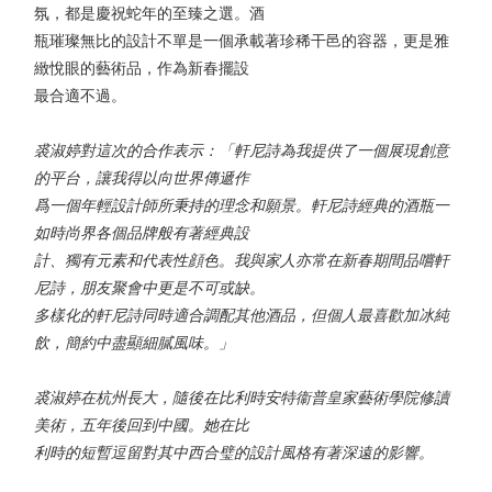
氛，都是慶祝蛇年的至臻之選。酒
瓶璀璨無比的設計不單是一個承載著珍稀干邑的容器，更是雅
緻悅眼的藝術品，作為新春擺設
最合適不過。
裘淑婷對這次的合作表示：「軒尼詩為我提供了一個展現創意
的平台，讓我得以向世界傳遞作
爲一個年輕設計師所秉持的理念和願景。軒尼詩經典的酒瓶一
如時尚界各個品牌般有著經典設
計、獨有元素和代表性顔色。我與家人亦常在新春期間品嚐軒
尼詩，朋友聚會中更是不可或缺。
多樣化的軒尼詩同時適合調配其他酒品，但個人最喜歡加冰純
飲，簡約中盡顯細膩風味。」
裘淑婷在杭州長大，隨後在比利時安特衞普皇家藝術學院修讀
美術，五年後回到中國。她在比
利時的短暫逗留對其中西合璧的設計風格有著深遠的影響。