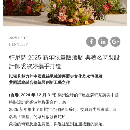
2025-02-10
HENNESSY
facebook
linkedin
google
軒尼詩 2025 新年限量版酒瓶 與著名時裝設
plus
計師裘淑婷攜手打造
以獨具魅力的中國織錦承載濃厚歷史文化及永恆優雅
共同譜寫融合傳統與創新工藝之作
(香港, 2024 年 12 月 3 日)
暢銷全球的干邑品牌軒尼詩與中國
時裝設計師裘淑婷聯乘合作，為
2025 新年推出全新蛇年合作限量系列。交織時尚與奢華，這
名為「重塑」的系列啟發自蛇所
象徵的轉變及重生意義，與過往道別並迎接新的開始。