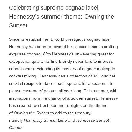
facebook
linkedin
google
Celebrating supreme cognac label
plus
Hennessy’s summer theme: Owning the
Sunset
Since its establishment, world prestigious cognac label
Hennessy has been renowned for its excellence in crafting
exquisite cognac. With Hennessy’s unwavering quest for
exceptional quality, its fine brandy never fails to impress
connoisseurs. Extending its mastery of cognac making to
cocktail mixing, Hennessy has a collection of 141 original
cocktail recipes to date – each specific for a season – to
please customers’ palates all year long. This summer, with
inspirations from the glamor of a golden sunset, Hennessy
has created two fresh summer delights on the theme
of
Owning the Sunset
to add to the treasury,
namely
Hennessy Sunset Lime
and
Hennessy Sunset
Ginger
.