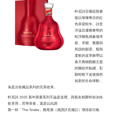
軒尼詩百樂廷限量
版以璀璨奪目的紅
色恭迎蛇年。詩意
洋溢且優雅奢華的
蛇浮雕瓶身象徵求
新、求變、繁榮與
和諧的願景。瓶頸
柔軟的皮革飾帶以
春天萬物甦醒主題
的圖紋作點綴，彰
顯蛇蛻下皮後煥然
如新的生命律動，
為是次收藏品系列的完美收筆。
軒尼詩 2025 新年限量系列不論是送禮、與親友相聚時加冰純
飲享用，昇華美食，還是以此調
製一杯「The Snake」雞尾酒（酒譜詳見備註）增添節日氣