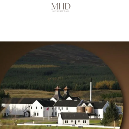
Skip
to
main
content
圖
片