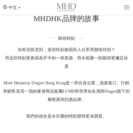
Skip
to
中文
main
content
Breadcrumb
MHDHK品牌的故事
輝煌時刻
你有否留意到，某些時刻會因與人分享而變得特別？
而這些時刻更會因為手中的一杯美酒，而令相聚一刻顯得更彌足珍
貴
Moët Hennessy Diageo Hong Kong是一所合資企業，負責進口、行銷
和銷售首屈一指的奢侈商品集團LVMH和世界知名酒商Diageo旗下的
葡萄酒與烈酒品牌。
我們的使命是令共聚的時刻變得更為寶貴。