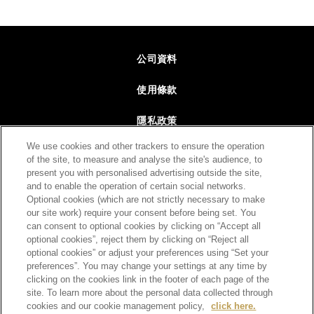
Footer
公司資料
使用條款
隱私政策
We use cookies and other trackers to ensure the operation
網站地圖
of the site, to measure and analyse the site's audience, to
present you with personalised advertising outside the site,
聯絡我們
and to enable the operation of certain social networks.
Optional cookies (which are not strictly necessary to make
our site work) require your consent before being set. You
can consent to optional cookies by clicking on “Accept all
回到最上
optional cookies”, reject them by clicking on “Reject all
optional cookies” or adjust your preferences using “Set your
preferences”. You may change your settings at any time by
clicking on the cookies link in the footer of each page of the
site. To learn more about the personal data collected through
cookies and our cookie management policy,
click here.